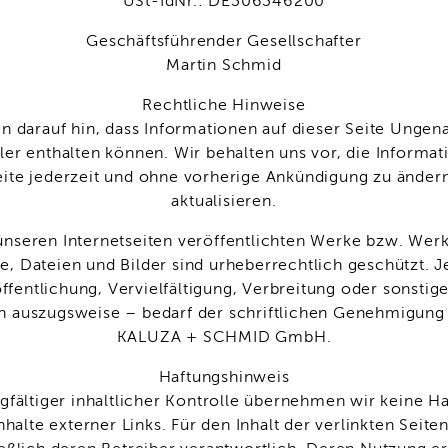
USt-IdNr.: DE306346200
Geschäftsführender Gesellschafter
Martin Schmid
Rechtliche Hinweise
 darauf hin, dass In­forma­tio­nen auf die­ser Sei­te Un­ge­na
ler ent­halten können. Wir be­hal­ten uns vor, die In­forma­t
eit­e je­der­zeit und ohne vor­he­rige An­kün­di­gung zu än­de
ak­tu­ali­sieren.
unseren Inter­net­sei­ten veröffent­lich­ten Wer­ke bzw. Werk­
te, Da­teien und Bil­der sind ur­he­ber­recht­lich ge­schützt.
ffent­lichung, Ver­vielfäl­ti­gung, Ver­brei­tung oder sons­ti
 aus­zugs­weise – be­darf der schrift­lichen Ge­neh­mi­gun
KALUZA + SCHMID GmbH.
Haftungshinweis
gfältiger in­halt­licher Kon­trolle über­neh­men wir keine Ha
n­hal­te ex­ter­ner Links. Für den In­halt der ver­link­ten Sei­te