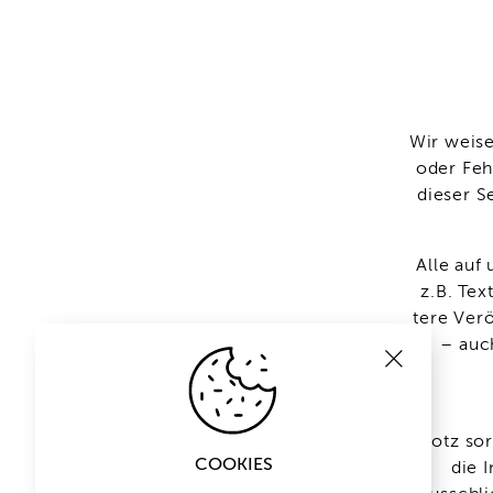
Wir weisen
oder Feh­
die­ser S
Alle auf 
z.B. Tex­
tere Ver­ö
– auch
Trotz sor
COOKIES
die I