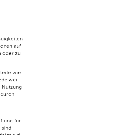
u­igkei­ten
io­nen auf
rn oder zu
tei­le wie
 Jede wei­
ge Nut­zung
g durch
f­tung für
n sind